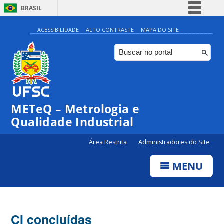
BRASIL
Simplifique!
ACESSIBILIDADE
ALTO CONTRASTE
MAPA DO SITE
Comunica BR
Participe
Acesso à informação
Legislação
METeQ – Metrologia e
Canais
Qualidade Industrial
Área Restrita
Administradores do Site
MENU
CI concluídas