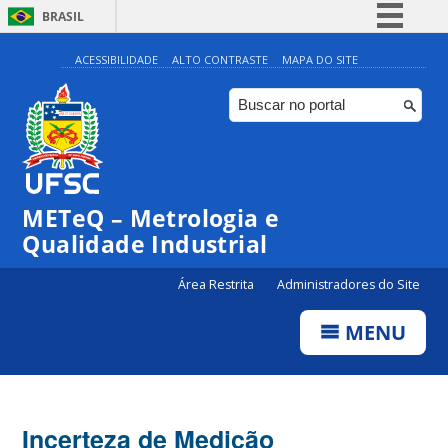
BRASIL
Simplifique!
ACESSIBILIDADE
ALTO CONTRASTE
MAPA DO SITE
Comunica BR
Participe
Acesso à informação
Legislação
METeQ – Metrologia e
Canais
Qualidade Industrial
Área Restrita
Administradores do Site
MENU
Incerteza de Medição