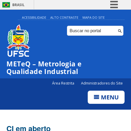
BRASIL
Simplifique!
ACESSIBILIDADE
ALTO CONTRASTE
MAPA DO SITE
Comunica BR
Participe
Acesso à informação
Legislação
METeQ – Metrologia e
Canais
Qualidade Industrial
Área Restrita
Administradores do Site
MENU
CI em aberto